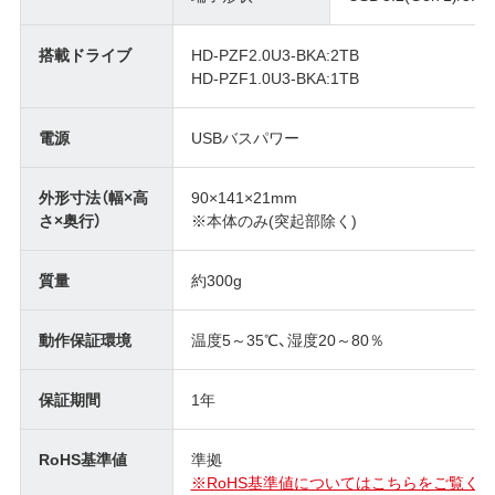
搭載ドライブ
HD-PZF2.0U3-BKA:2TB
HD-PZF1.0U3-BKA:1TB
電源
USBバスパワー
外形寸法（幅×高
90×141×21mm
さ×奥行）
※本体のみ(突起部除く)
質量
約300g
動作保証環境
温度5～35℃、湿度20～80％
保証期間
1年
RoHS基準値
準拠
※RoHS基準値についてはこちらをご覧くだ