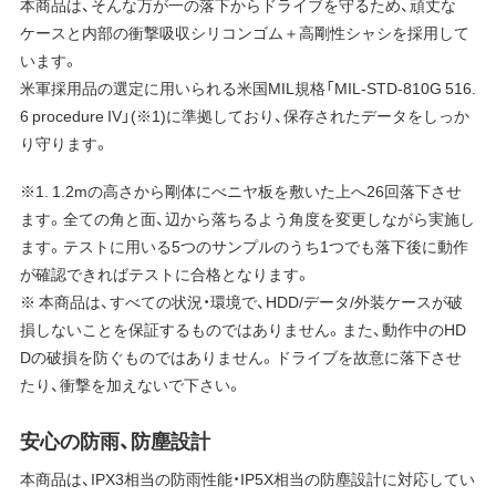
本商品は、そんな万が一の落下からドライブを守るため、頑丈な
ケースと内部の衝撃吸収シリコンゴム＋高剛性シャシを採用して
います。
米軍採用品の選定に用いられる米国MIL規格「MIL-STD-810G 516.
6 procedure IV」(※1)に準拠しており、保存されたデータをしっか
り守ります。
※1. 1.2mの高さから剛体にべニヤ板を敷いた上へ26回落下させ
ます。全ての角と面、辺から落ちるよう角度を変更しながら実施し
ます。テストに用いる5つのサンプルのうち1つでも落下後に動作
が確認できればテストに合格となります。
※ 本商品は、すべての状況・環境で、HDD/データ/外装ケースが破
損しないことを保証するものではありません。また、動作中のHD
Dの破損を防ぐものではありません。ドライブを故意に落下させ
たり、衝撃を加えないで下さい。
安心の防雨、防塵設計
本商品は、IPX3相当の防雨性能・IP5X相当の防塵設計に対応してい