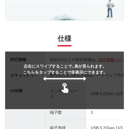
仕様
対応情報
対応OSなどの対応情報は、
対応情報ページ
左右にスワイプすることで、表が見られます。
こちらをタップすることで非表示にできます。
セキュリティー
暗号化方式：AES 256bit(ハードウェア方式)
USB部
インターフェー
USB 3.2(Gen 1)/3.1(G
ス
端子数
1
端子形状
USB 3.2(Gen 1)/3.1(