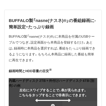
BUFFALO製「nasne(ナスネ)®」の番組録画に-
簡単設定・たっぷり録画
BUFFALO製「nasne(ナスネ)®」に本商品を付属のUSBケー
ブルでつなぎ、設定画面から本商品を登録するだけ。あと
は、録画時に本商品を選択すれば、番組をたっぷり録画でき
るようになります。もちろん本商品に録画した番組も簡単
に再生できます。
※
録画時間とHDD容量の目安
内蔵ハードディスク 2TB + 外付けハードディスク 6TB（別
売）の例
左右にスワイプすることで、表が見られます。
DRモード
こちらをタップすることで非表示にできます。