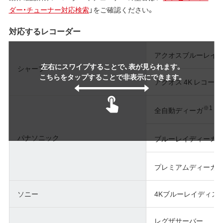
ダー・チューナー対応検索
」をご確認ください。
対応するレコーダー
アクオスブルーレイ
左右にスワイプすることで、表が見られます。
シャープ
こちらをタップすることで非表示にできます。
アクオス 4K レコーダ
※1
全自動ディーガ
※
パナソニック
ブルーレイディーガ
※
プレミアムディーガ
ソニー
4Kブルーレイディス
レグザサーバー