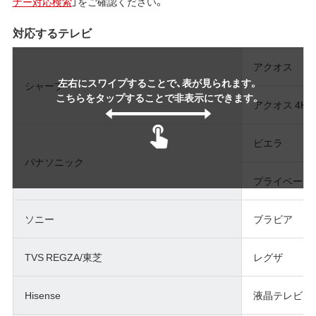
ナー対応検索
」をご確認ください。
対応するテレビ
アクオス
左右にスワイプすることで、表が見られます。
シャープ
こちらをタップすることで非表示にできます。
アクオス 4K
ビエラ
パナソニック
プライベート
ソニー
ブラビア
TVS REGZA/東芝
レグザ
Hisense
液晶テレビ