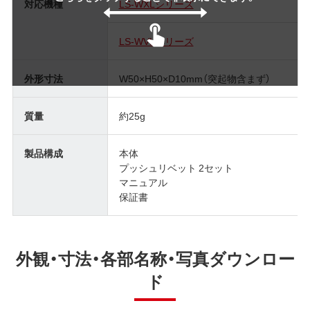
対応機種
LS-WXLシリーズ
LS-WVLシリーズ
外形寸法
W50×H50×D10mm（突起物含まず）
質量
約25g
製品構成
本体
プッシュリベット 2セット
マニュアル
保証書
外観・寸法・各部名称・写真ダウンロー
ド