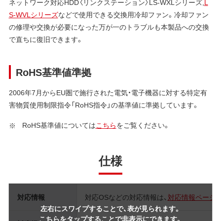
ネットワーク対応HDD〈リンクステーション〉LS-WXLシリーズ,
L
S-WVLシリーズ
などで使用できる交換用冷却ファン。冷却ファン
の修理や交換が必要になった万が一のトラブルも本製品への交換
で直ちに復旧できます。
RoHS基準値準拠
2006年7月からEU圏で施行された電気・電子機器に対する特定有
害物質使用制限指令「RoHS指令」の基準値に準拠しています。
RoHS基準値については
こちら
をご覧ください。
仕様
対応情報
対応OSなどの対応情報は、
対応情報ページ
左右にスワイプすることで、表が見られます。
こちらをタップすることで非表示にできます。