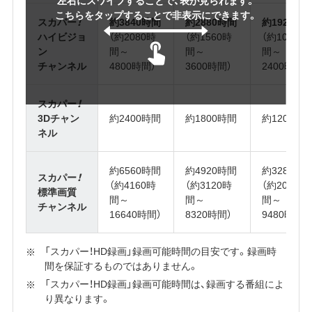
こちらをタップすることで非表示にできます。
スカパー
！
約3840時間
約2880時間
約1920時
ハイビジョ
（約2080時
（約1560時
（約1040時
ン
間～
間～
間～
チャンネル
4800時間）
3600時間）
2400時間）
スカパー
！
3Dチャン
約2400時間
約1800時間
約1200時
ネル
約6560時間
約4920時間
約3280時
スカパー
！
（約4160時
（約3120時
（約2080時
標準画質
間～
間～
間～
チャンネル
16640時間）
8320時間）
9480時間）
「スカパー！HD録画」録画可能時間の目安です。録画時
間を保証するものではありません。
「スカパー！HD録画」録画可能時間は、録画する番組によ
り異なります。