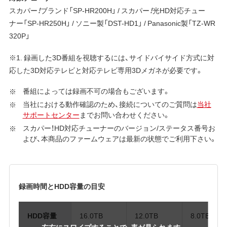
スカパー
！
ブランド「SP-HR200H」 / スカパー
！
光HD対応チュー
ナー「SP-HR250H」 / ソニー製「DST-HD1」 / Panasonic製「TZ-WR
320P」
※1. 録画した3D番組を視聴するには、サイドバイサイド方式に対
応した3D対応テレビと対応テレビ専用3Dメガネが必要です。
番組によっては録画不可の場合もございます。
当社における動作確認のため、接続についてのご質問は
当社
サポートセンター
までお問い合わせください。
スカパー！HD対応チューナーのバージョン/ステータス番号お
よび、本商品のファームウェアは最新の状態でご利用下さい。
録画時間とHDD容量の目安
HDD容量
16.0TB
12.0TB
8.0TB
左右にスワイプすることで、表が見られます。