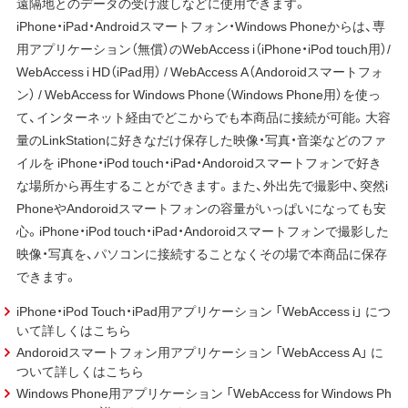
遠隔地とのデータの受け渡しなどに使用できます。
iPhone・iPad・Androidスマートフォン・Windows Phoneからは、専
用アプリケーション（無償）のWebAccess i（iPhone・iPod touch用）/
WebAccess i HD（iPad用） / WebAccess A（Andoroidスマートフォ
ン） / WebAccess for Windows Phone（Windows Phone用）を使っ
て、インターネット経由でどこからでも本商品に接続が可能。大容
量のLinkStationに好きなだけ保存した映像・写真・音楽などのファ
イルを iPhone・iPod touch・iPad・Andoroidスマートフォンで好き
な場所から再生することができます。また、外出先で撮影中、突然i
PhoneやAndoroidスマートフォンの容量がいっぱいになっても安
心。iPhone・iPod touch・iPad・Andoroidスマートフォンで撮影した
映像・写真を、パソコンに接続することなくその場で本商品に保存
できます。
iPhone・iPod Touch・iPad用アプリケーション 「WebAccess i」 につ
いて詳しくはこちら
Andoroidスマートフォン用アプリケーション 「WebAccess A」 に
ついて詳しくはこちら
Windows Phone用アプリケーション 「WebAccess for Windows Ph