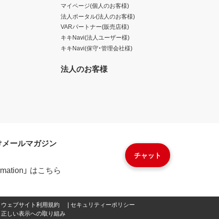
マイページ(個人のお客様)
法人ポータル(法人のお客様)
VARパートナー(販売店様)
キキNavi(法人ユーザー様)
キキNavi(保守・管理会社様)
法人のお客様
けメールマガジン
チャット
formation」 はこちら
ウェブサイト利用規約
セキュリティーポリシー
正しい表示への取り組み