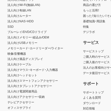
法人向けWi-Fi(無線LAN)
商品の選び方
法人向け有線LAN
もっと活用！
法人向けルーター
困った！知りたい！そ
法人向けNAS・HDD
基礎知識・用語集
SSD
特集
ブルーレイ/DVD/CDドライブ
デジラボ
法人向けメモリー・組込み/OEM
サービス
法人向けUSBメモリー
メモリーカード・カードリーダー/ライター
サービストップ
映像/音響機器
ご購入時のサービス
法人向け液晶ディスプレイ
ご購入後のサービス
法人向けケーブル
法人のお客様向けサ
法人向けマウス・キーボード・入力機器
データ復旧サービス
法人向けヘッドセット
法人向けスマートフォンアクセサリー
サポート
法人向けタブレットアクセサリー
法人向け電源関連用品
サポートトップ
法人向けアクセサリー・収納
よくある質問
テレビアクセサリー
ダウンロード
オフィスサプライ
対応情報