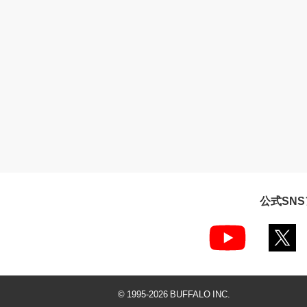
公式SN
© 1995-
2026
BUFFALO INC.