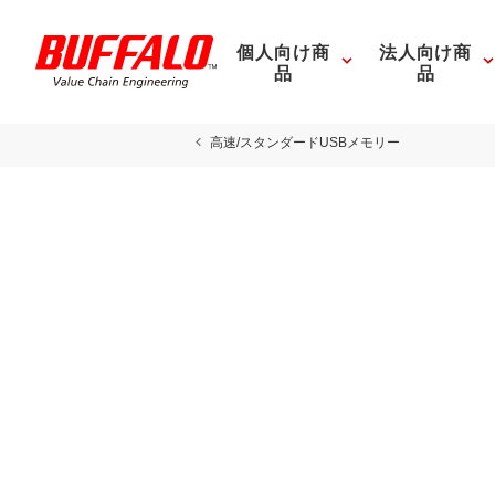
個人向け商
法人向け商
品
品
高速/スタンダードUSBメモリー