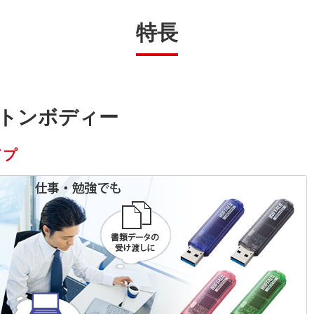
特長
トンボディー
イプ