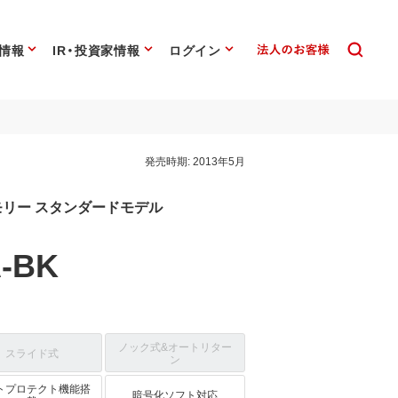
情報
IR・投資家情報
ログイン
発売時期:
2013年5月
Bメモリー スタンダードモデル
-BK
ノック式&オートリター
スライド式
ン
トプロテクト機能搭
暗号化ソフト対応