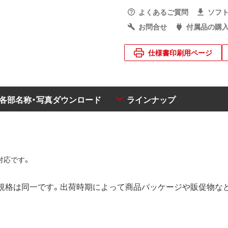
よくあるご質問
ソフ
お問合せ
付属品の購
仕様書印刷用ページ
・各部名称・写真ダウンロード
ラインナップ
対応です。
en1）/3.0」の規格は同一です。出荷時期によって商品パッケージや販