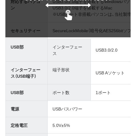
対応するパソコ
USB3.0/2.0端子を搭載するWindowsパソコ
ン
USB3.0/2.0端子を搭載するMac
※USBポート非搭載パソコンは、当社製増
セキュリティー
SecureLockMobile（暗号化AES256bit
USB部
インターフェー
USB3.0/2.0
ス
インターフェー
端子形状
USB Aソケット
ス（USB端子）
USB部
ポート数
1ポート
電源
USBバスパワー
定格電圧
5.0V±5%