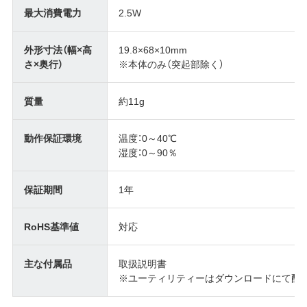
最大消費電力
2.5W
外形寸法（幅×高
19.8×68×10mm
さ×奥行）
※本体のみ（突起部除く）
質量
約11g
動作保証環境
温度：0～40℃
湿度：0～90％
保証期間
1年
RoHS基準値
対応
主な付属品
取扱説明書
※ユーティリティーはダウンロードにて配布 (DiskFor