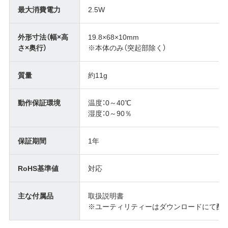
最大消費電力
2.5W
外形寸法（幅×高
19.8×68×10mm
さ×奥行）
※本体のみ（突起部除く）
質量
約11g
動作保証環境
温度：0～40℃
湿度：0～90％
保証期間
1年
RoHS基準値
対応
主な付属品
取扱説明書
※ユーティリティーはダウンロードにて配布 (DiskFor