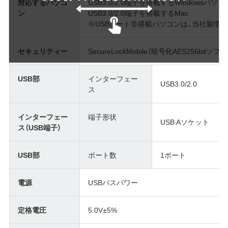
対応するパソコ
USB3.0/2.0端子を搭載するWindowsパソコ
ン
USB3.0/2.0端子を搭載するMac
※USBポート非搭載パソコンは、当社製増
セキュリティー
SecureLockMobile（暗号化AES256bit
USB部
インターフェー
USB3.0/2.0
ス
インターフェー
端子形状
USB Aソケット
ス（USB端子）
USB部
ポート数
1ポート
電源
USBバスパワー
定格電圧
5.0V±5%