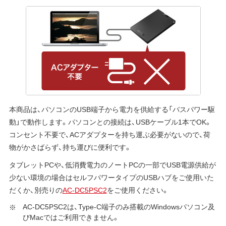
本商品は、パソコンのUSB端子から電力を供給する「バスパワー駆
動」で動作します。パソコンとの接続は、USBケーブル1本でOK。
コンセント不要で、ACアダプターを持ち運ぶ必要がないので、荷
物がかさばらず、持ち運びに便利です。
タブレットPCや、低消費電力のノートPCの一部でUSB電源供給が
少ない環境の場合はセルフパワータイプのUSBハブをご使用いた
だくか、別売りの
AC-DC5PSC2
をご使用ください。
AC-DC5PSC2は、Type-C端子のみ搭載のWindowsパソコン及
びMacではご利用できません。