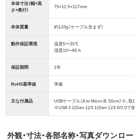
本体寸法（幅×高
75×11.5×117mm
さ×奥行）
本体質量
約110g（ケーブル含まず）
動作保証環境
温度5〜35℃
湿度10〜85％
保証期間
1年
RoHS基準値
準拠
主な付属品
USBケーブル（A to Micro-B, 50cm）※、
※USB 3.2(Gen 1)/3.1(Gen 1)/3.0/2.
外観・寸法・各部名称・写真ダウンロー