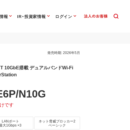
情報
IR・投資家情報
ログイン
発売時期:
2026年5月
RNET 10GbE搭載 デュアルバンドWi-Fi
Station
6P/N10G
けです
LANポート
ネット脅威ブロッカー2
最大1Gbps ×3
ベーシック