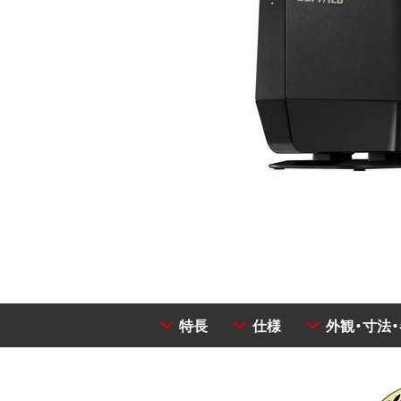
特長
仕様
外観・寸法