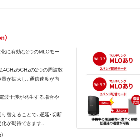
on）
定化に有効な2つのMLOモー
2.4GHz/5GHzの2つの周波数
容量が拡大し、通信速度が向
、電波干渉が発生する場合や
り替えることで、遅延・切断
定化が期待できます。
o）