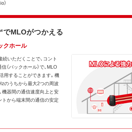
io）
esh™でMLOがつかえる
ックホール
h接続いただくことで、コント
信（バックホール）で、MLO
を活用することができます。機
5GHzのうちから最大2つの周波
、機器間の通信速度向上と安
ントから端末間の通信の安定