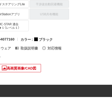
ドステアリングLite
干渉波自動回避機能
irStationアプリ
USB共有機能
JC-STAR 適合
★１（レベル１）
4077160
カラー :
ブラック
トウェア
取扱説明書
対応情報
入
高画質画像/CAD図