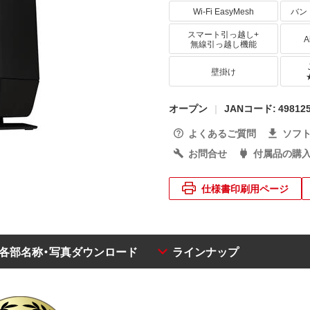
Wi-Fi EasyMesh
バン
スマート引っ越し+
A
無線引っ越し機能
壁掛け
オープン
JANコード: 498125
よくあるご質問
ソフ
お問合せ
付属品の購
仕様書印刷用ページ
・各部名称・写真ダウンロード
ラインナップ