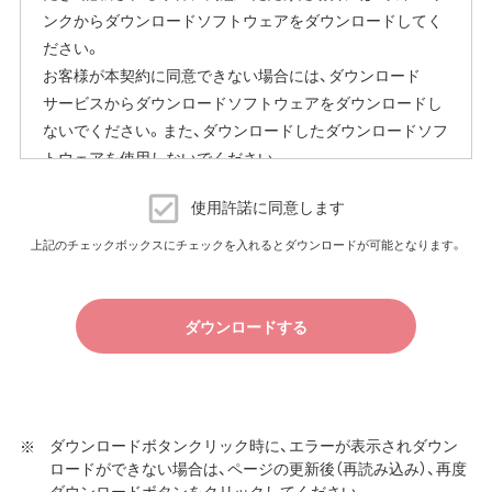
ンクからダウンロードソフトウェアをダウンロードしてく
ださい。
お客様が本契約に同意できない場合には、ダウンロード
サービスからダウンロードソフトウェアをダウンロードし
ないでください。また、ダウンロードしたダウンロードソフ
トウェアを使用しないでください。
ダウンロードソフトウェア使用許諾契約
使用許諾に同意します
（株）バッファロー（以下、弊社といいます）は、お客様がダウ
上記のチェックボックスにチェックを入れるとダウンロードが可能となります。
ンロードソフトウェア使用許諾契約（以下、本契約といいま
す）に同意し、ご購入いただいた商品（以下、購入商品といい
ます）について弊社が保証契約に基づく修理を実施する際
ダウンロードする
の条件である保証契約約款、およびそれに含まれるソフト
ウェア（以下、添付ソフトウェアといいます）の使用許諾契
約に同意する場合にかぎり、ダウンロードソフトウェア（弊
社ダウンロードサービスに提供される、全てのソフトウェ
ダウンロードボタンクリック時に、エラーが表示されダウン
ア（ユーティリティ・ファームウェア・ドライバなど）を含み
ロードができない場合は、ページの更新後（再読み込み）、再度
以下、本ソフトウェアといいます）の使用を許諾いたしま
ダウンロードボタンをクリックしてください。