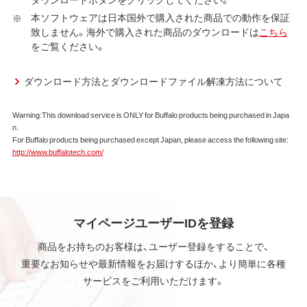
す。
本ソフトウェアは日本国外で購入された商品での動作を保証
致しません。海外で購入された商品のダウンロードは
こちら
第1条 使用許諾
をご覧ください。
弊社は、本契約に規定する条件で、本ソフトウェアの
使用をお客様に非専属的に許諾します。
ダウンロード方法とダウンロードファイル解凍方法について
第2条 知的所有権
Warning:This download service is ONLY for Buffalo products being purchased in Japa
n.
本ソフトウェアは、著作権法その他の無体財産権に関
For Buffalo products being purchased except Japan, please access the following site:
する法律ならびに条約によって保護されています。
http://www.buffalotech.com/
本ソフトウェアは、本契約に規定される条件のもとで
使用許諾するものであり、販売されるものではなく、
弊社および本ソフトウェアの使用許諾権者は、使用許
諾後も引き続きその知的所有権を保持します。
本ソフトウェアに対する知的所有権に関する表示を
マイページユーザーIDを登録
削除してはならないものとします。
商品をお持ちのお客様は、ユーザー登録をすることで、
重要なお知らせや最新情報をお届けするほか、より簡単に各種
第3条 使用制限
サービスをご利用いただけます。
本ソフトウェアの用途は、購入商品またはその添付ソ
フトウェアとともに使用することのみとします。