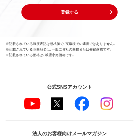
お客様は、本ソフトウェアのソースコードを調べた
り、逆アセンブル、逆コンパイル、リバースエンジニア
登録する
リング、その他の修正を本ソフトウェアに加えること
はできません。
本ソフトウェアの一部または全部を利用した新しい
ソフトウェアの開発もこの規定により禁止されま
す。
※記載されている速度表記は規格値で、実環境での速度ではありません。
※記載されている各商品名は、一般に各社の商標または登録商標です。
※記載されている価格は、希望小売価格です。
第4条 保証
弊社は本ソフトウェアに対していかなる保証も行い
ません。
公式SNSアカウント
第5条 損害賠償
弊社は、データの消失、業務の中断、逸失利益、精神的
損害等を含め、本ソフトウェアの使用または使用不能
に起因する直接的、間接的、特別、偶発的、結果的、そ
の他いかなる損害にも、一切の責任を負いません。
いかなる場合においても、弊社の責任の上限は、お客
様が購入商品の対価として支払った金額とします。
法人のお客様向けメールマガジン