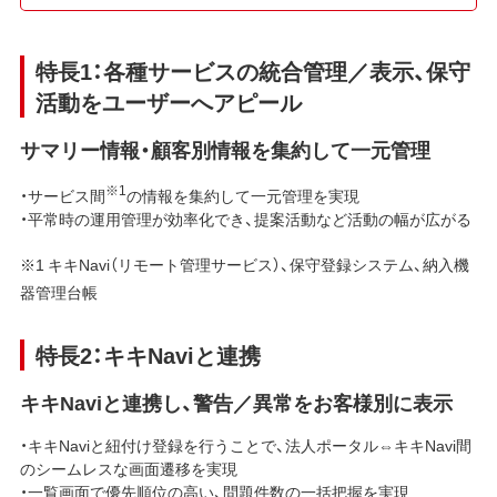
特長1：各種サービスの統合管理／表示、保守
活動をユーザーへアピール
サマリー情報・顧客別情報を集約して一元管理
※1
・サービス間
の情報を集約して一元管理を実現
・平常時の運用管理が効率化でき、提案活動など活動の幅が広がる
※1 キキNavi（リモート管理サービス）、保守登録システム、納入機
器管理台帳
特長2：キキNaviと連携
キキNaviと連携し、警告／異常をお客様別に表示
・キキNaviと紐付け登録を行うことで、法人ポータル⇔キキNavi間
のシームレスな画面遷移を実現
・一覧画面で優先順位の高い、問題件数の一括把握を実現