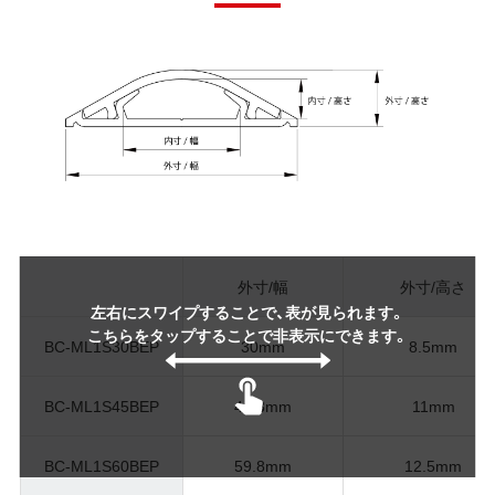
外寸/幅
外寸/高さ
左右にスワイプすることで、表が見られます。
こちらをタップすることで非表示にできます。
BC-ML1S30BEP
30mm
8.5mm
BC-ML1S45BEP
44.8mm
11mm
BC-ML1S60BEP
59.8mm
12.5mm