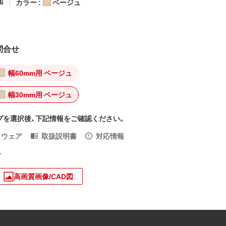
6
カラー :
ベージュ
問合せ
幅60mm用 ベージュ
幅30mm用 ベージュ
プを選択後、下記情報をご確認ください。
トウェア
取扱説明書
対応情報
入
高画質画像/CAD図