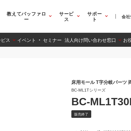
教えてバッファロ
サービ
サポー
会社
ー
ス
ト
ービス
イベント ・ セミナー
法人向け問い合わせ窓口
お
床用モール T字分岐パーツ 
BC-ML1Tシリーズ
BC-ML1T30