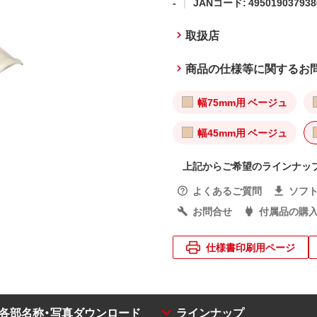
-
JANコード: 495019037938
取扱店
商品の仕様等に関するお
幅75mm用 ベージュ
幅45mm用 ベージュ
上記からご希望のラインナッ
よくあるご質問
ソフ
お問合せ
付属品の購
仕様書印刷用ページ
・各部名称・写真ダウンロード
ラインナップ