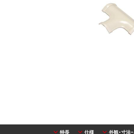
特長
仕様
外観・寸法