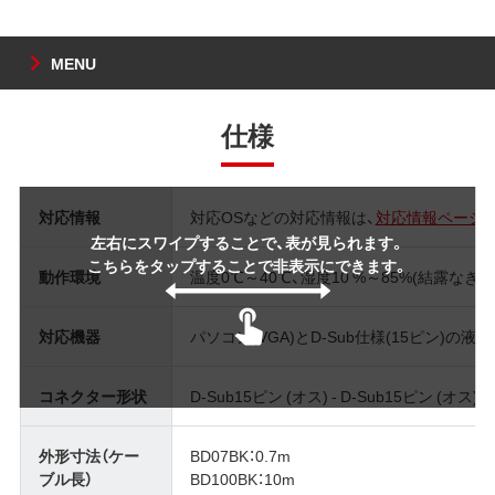
MENU
仕様
対応情報
対応OSなどの対応情報は、
対応情報ページ
左右にスワイプすることで、表が見られます。
こちらをタップすることで非表示にできます。
動作環境
温度0℃～40℃、湿度10 %～85%(結露なきこ
対応機器
パソコン(VGA)とD-Sub仕様(15ピン)の
コネクター形状
D-Sub15ピン (オス) - D-Sub15ピン (オス)
外形寸法（ケー
BD07BK：0.7m
ブル長）
BD100BK：10m