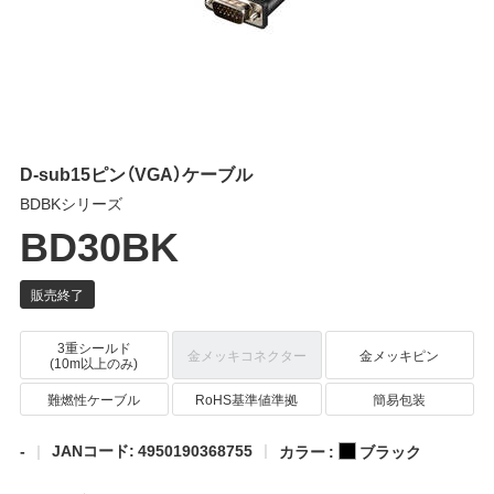
D-sub15ピン（VGA）ケーブル
BDBKシリーズ
BD30BK
3重シールド
金メッキコネクター
金メッキピン
(10m以上のみ)
難燃性ケーブル
RoHS基準値準拠
簡易包装
-
JANコード: 4950190368755
カラー :
ブラック