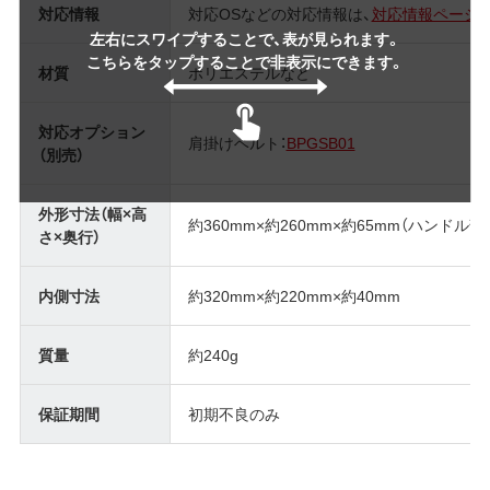
対応情報
対応OSなどの対応情報は、
対応情報ページ
左右にスワイプすることで、表が見られます。
こちらをタップすることで非表示にできます。
材質
ポリエステルなど
対応オプション
肩掛けベルト：
BPGSB01
（別売）
外形寸法（幅×高
約360mm×約260mm×約65mm（ハンドル部
さ×奥行）
内側寸法
約320mm×約220mm×約40mm
質量
約240g
保証期間
初期不良のみ