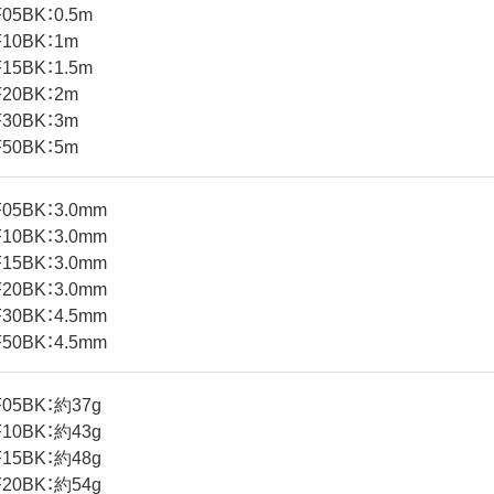
05BK：0.5m
10BK：1m
15BK：1.5m
20BK：2m
30BK：3m
50BK：5m
05BK：3.0mm
10BK：3.0mm
15BK：3.0mm
20BK：3.0mm
30BK：4.5mm
50BK：4.5mm
05BK：約37g
10BK：約43g
15BK：約48g
20BK：約54g