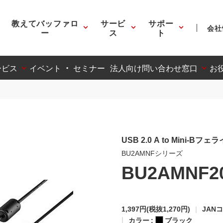
教えてバッファロ
サービ
サポー
会社
ー
ス
ト
ービス
イベント ・ セミナー
法人向け問い合わせ窓口
お
USB 2.0 A to Mini-
BU2AMNFシリーズ
BU2AMNF2
1,397円
(税抜1,270円)
JANコ
カラー :
ブラック