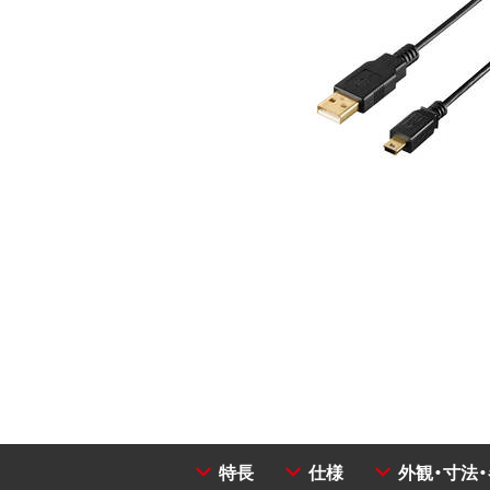
特長
仕様
外観・寸法