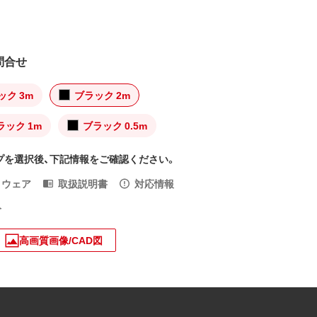
問合せ
ック 3m
ブラック 2m
ラック 1m
ブラック 0.5m
プを選択後、下記情報をご確認ください。
トウェア
取扱説明書
対応情報
入
高画質画像/CAD図