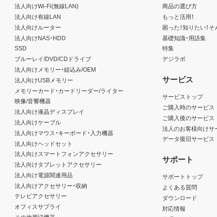
法人向けWi-Fi(無線LAN)
商品の選び方
法人向け有線LAN
もっと活用！
法人向けルーター
困った！知りたい！そ
法人向けNAS・HDD
基礎知識・用語集
SSD
特集
ブルーレイ/DVD/CDドライブ
デジラボ
法人向けメモリー・組込み/OEM
サービス
法人向けUSBメモリー
メモリーカード・カードリーダー/ライター
サービストップ
映像/音響機器
ご購入時のサービス
法人向け液晶ディスプレイ
ご購入後のサービス
法人向けケーブル
法人のお客様向けサ
法人向けマウス・キーボード・入力機器
データ復旧サービス
法人向けヘッドセット
法人向けスマートフォンアクセサリー
サポート
法人向けタブレットアクセサリー
法人向け電源関連用品
サポートトップ
法人向けアクセサリー・収納
よくある質問
テレビアクセサリー
ダウンロード
オフィスサプライ
対応情報