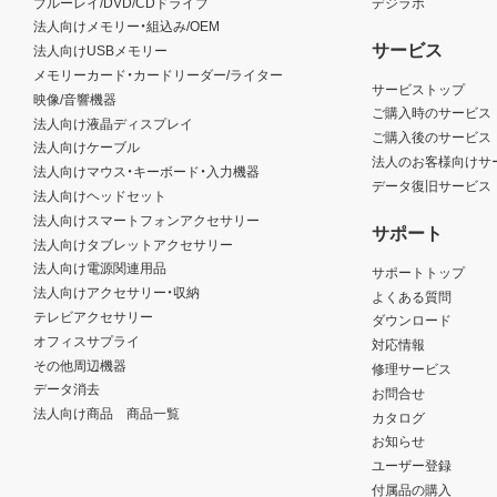
ブルーレイ/DVD/CDドライブ
デジラボ
法人向けメモリー・組込み/OEM
サービス
法人向けUSBメモリー
メモリーカード・カードリーダー/ライター
サービストップ
映像/音響機器
ご購入時のサービス
法人向け液晶ディスプレイ
ご購入後のサービス
法人向けケーブル
法人のお客様向けサ
法人向けマウス・キーボード・入力機器
データ復旧サービス
法人向けヘッドセット
法人向けスマートフォンアクセサリー
サポート
法人向けタブレットアクセサリー
法人向け電源関連用品
サポートトップ
法人向けアクセサリー・収納
よくある質問
テレビアクセサリー
ダウンロード
オフィスサプライ
対応情報
その他周辺機器
修理サービス
データ消去
お問合せ
法人向け商品 商品一覧
カタログ
お知らせ
ユーザー登録
付属品の購入