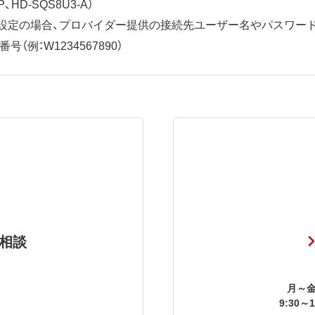
、HD-SQS8U3-A）
ット設定の場合、プロバイダー提供の接続先ユーザー名やパスワー
（例：W1234567890）
相談
月～金
9:30～1