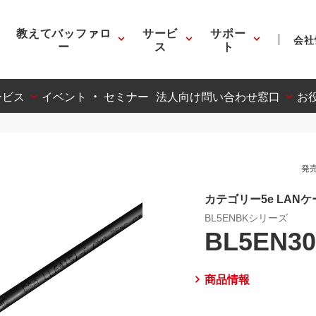
教えてバッファロ
サービ
サポー
会社
ー
ス
ト
ービス
イベント ・ セミナー
法人向け問い合わせ窓口
お
発売
カテゴリー5e LAN
BL5ENBKシリーズ
BL5EN3
商品情報