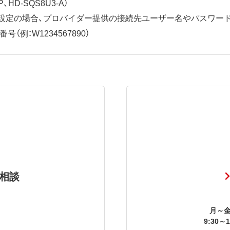
、HD-SQS8U3-A）
ット設定の場合、プロバイダー提供の接続先ユーザー名やパスワー
（例：W1234567890）
相談
月～金
9:30～1