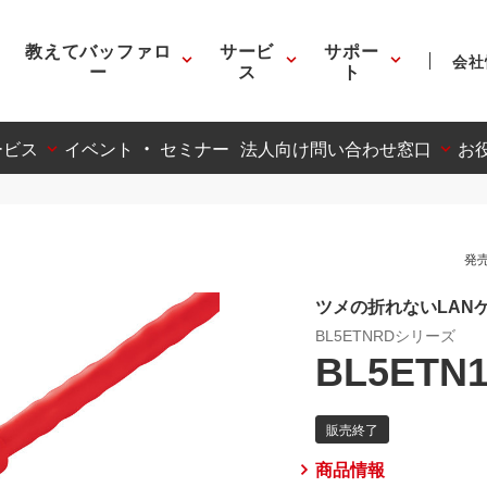
教えてバッファロ
サービ
サポー
会社
ー
ス
ト
ービス
イベント ・ セミナー
法人向け問い合わせ窓口
お
発売
ツメの折れないLANケ
BL5ETNRDシリーズ
BL5ETN
商品情報