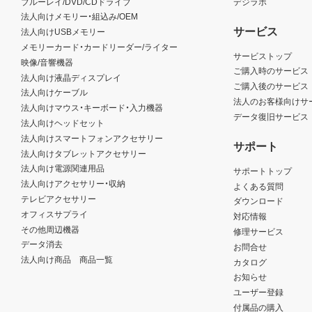
ブルーレイ/DVD/CDドライブ
デジラボ
法人向けメモリー・組込み/OEM
サービス
法人向けUSBメモリー
メモリーカード・カードリーダー/ライター
サービストップ
映像/音響機器
ご購入時のサービス
法人向け液晶ディスプレイ
ご購入後のサービス
法人向けケーブル
法人のお客様向けサ
法人向けマウス・キーボード・入力機器
データ復旧サービス
法人向けヘッドセット
法人向けスマートフォンアクセサリー
サポート
法人向けタブレットアクセサリー
法人向け電源関連用品
サポートトップ
法人向けアクセサリー・収納
よくある質問
テレビアクセサリー
ダウンロード
オフィスサプライ
対応情報
その他周辺機器
修理サービス
データ消去
お問合せ
法人向け商品 商品一覧
カタログ
お知らせ
ユーザー登録
付属品の購入