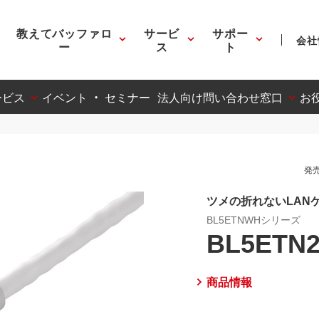
教えてバッファロ
サービ
サポー
会社
ー
ス
ト
ービス
イベント ・ セミナー
法人向け問い合わせ窓口
お
発売
ツメの折れないLANケ
BL5ETNWHシリーズ
BL5ETN
商品情報