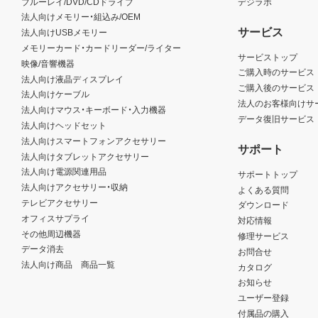
ブルーレイ/DVD/CDドライブ
デジラボ
法人向けメモリー・組込み/OEM
サービス
法人向けUSBメモリー
メモリーカード・カードリーダー/ライター
サービストップ
映像/音響機器
ご購入時のサービス
法人向け液晶ディスプレイ
ご購入後のサービス
法人向けケーブル
法人のお客様向けサ
法人向けマウス・キーボード・入力機器
データ復旧サービス
法人向けヘッドセット
法人向けスマートフォンアクセサリー
サポート
法人向けタブレットアクセサリー
法人向け電源関連用品
サポートトップ
法人向けアクセサリー・収納
よくある質問
テレビアクセサリー
ダウンロード
オフィスサプライ
対応情報
その他周辺機器
修理サービス
データ消去
お問合せ
法人向け商品 商品一覧
カタログ
お知らせ
ユーザー登録
付属品の購入