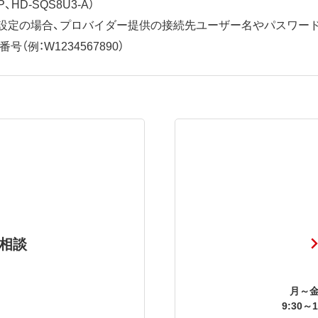
、HD-SQS8U3-A）
ット設定の場合、プロバイダー提供の接続先ユーザー名やパスワー
（例：W1234567890）
相談
月～金
9:30～1