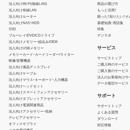
法人向けWi-Fi(無線LAN)
商品の選び方
法人向け有線LAN
もっと活用！
法人向けルーター
困った！知りたい！そ
法人向けNAS・HDD
基礎知識・用語集
SSD
特集
ブルーレイ/DVD/CDドライブ
デジラボ
法人向けメモリー・組込み/OEM
サービス
法人向けUSBメモリー
メモリーカード・カードリーダー/ライター
サービストップ
映像/音響機器
ご購入時のサービス
法人向け液晶ディスプレイ
ご購入後のサービス
法人向けケーブル
法人のお客様向けサ
法人向けマウス・キーボード・入力機器
データ復旧サービス
法人向けヘッドセット
法人向けスマートフォンアクセサリー
サポート
法人向けタブレットアクセサリー
法人向け電源関連用品
サポートトップ
法人向けアクセサリー・収納
よくある質問
テレビアクセサリー
ダウンロード
オフィスサプライ
対応情報