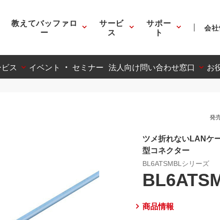
教えてバッファロ
サービ
サポー
会社
ー
ス
ト
ービス
イベント ・ セミナー
法人向け問い合わせ窓口
お
発売
ツメ折れないLANケー
型コネクター
BL6ATSMBLシリーズ
BL6ATS
商品情報