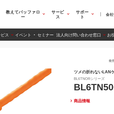
教えてバッファロ
サービ
サポー
会社
ー
ス
ト
ービス
イベント ・ セミナー
法人向け問い合わせ窓口
お
発売
ツメの折れないLAN
BL6TNORシリーズ
BL6TN5
商品情報