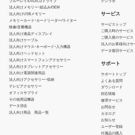
ブルーレイ/DVD/CDドライブ
デジラボ
法人向けメモリー・組込み/OEM
サービス
法人向けUSBメモリー
メモリーカード・カードリーダー/ライター
サービストップ
映像/音響機器
ご購入時のサービス
法人向け液晶ディスプレイ
ご購入後のサービス
法人向けケーブル
法人のお客様向けサ
法人向けマウス・キーボード・入力機器
データ復旧サービス
法人向けヘッドセット
法人向けスマートフォンアクセサリー
サポート
法人向けタブレットアクセサリー
法人向け電源関連用品
サポートトップ
法人向けアクセサリー・収納
よくある質問
テレビアクセサリー
ダウンロード
オフィスサプライ
対応情報
その他周辺機器
修理サービス
データ消去
お問合せ
法人向け商品 商品一覧
カタログ
お知らせ
ユーザー登録
付属品の購入