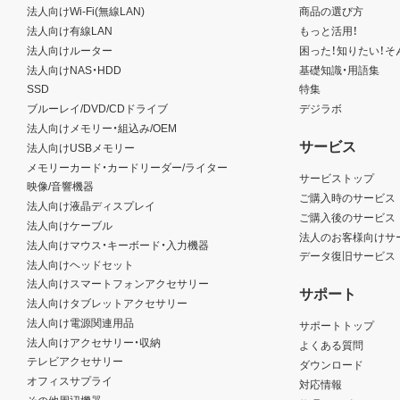
法人向けWi-Fi(無線LAN)
商品の選び方
法人向け有線LAN
もっと活用！
法人向けルーター
困った！知りたい！そ
法人向けNAS・HDD
基礎知識・用語集
SSD
特集
ブルーレイ/DVD/CDドライブ
デジラボ
法人向けメモリー・組込み/OEM
サービス
法人向けUSBメモリー
メモリーカード・カードリーダー/ライター
サービストップ
映像/音響機器
ご購入時のサービス
法人向け液晶ディスプレイ
ご購入後のサービス
法人向けケーブル
法人のお客様向けサ
法人向けマウス・キーボード・入力機器
データ復旧サービス
法人向けヘッドセット
法人向けスマートフォンアクセサリー
サポート
法人向けタブレットアクセサリー
法人向け電源関連用品
サポートトップ
法人向けアクセサリー・収納
よくある質問
テレビアクセサリー
ダウンロード
オフィスサプライ
対応情報