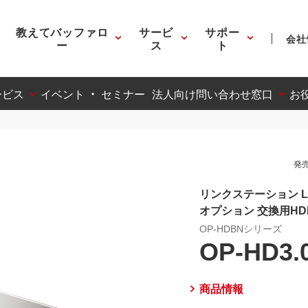
教えてバッファロ
サービ
サポー
会社
ー
ス
ト
ービス
イベント ・ セミナー
法人向け問い合わせ窓口
お
発売
リンクステーション LS7
オプション 交換用HD
OP-HDBNシリーズ
OP-HD3.
商品情報