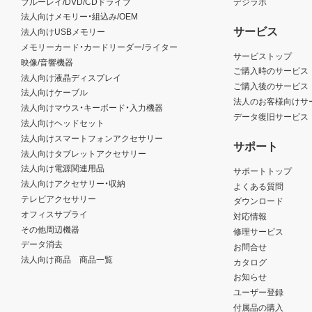
ブルーレイ/DVD/CDドライブ
デジラボ
法人向けメモリー・組込み/OEM
サービス
法人向けUSBメモリー
メモリーカード・カードリーダー/ライター
サービストップ
映像/音響機器
ご購入時のサービス
法人向け液晶ディスプレイ
ご購入後のサービス
法人向けケーブル
法人のお客様向けサ
法人向けマウス・キーボード・入力機器
データ復旧サービス
法人向けヘッドセット
法人向けスマートフォンアクセサリー
サポート
法人向けタブレットアクセサリー
法人向け電源関連用品
サポートトップ
法人向けアクセサリー・収納
よくある質問
テレビアクセサリー
ダウンロード
オフィスサプライ
対応情報
その他周辺機器
修理サービス
データ消去
お問合せ
法人向け商品 商品一覧
カタログ
お知らせ
ユーザー登録
付属品の購入