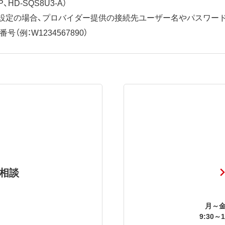
、HD-SQS8U3-A）
ット設定の場合、プロバイダー提供の接続先ユーザー名やパスワー
（例：W1234567890）
相談
月～金
9:30～1