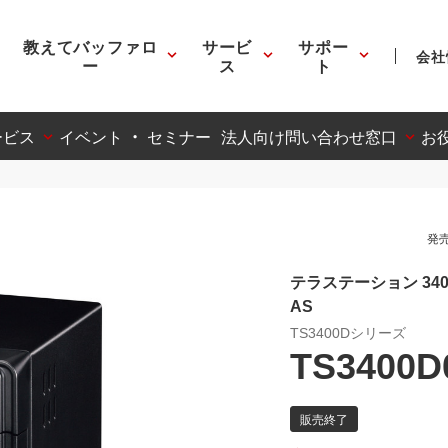
教えてバッファロ
サービ
サポー
会社
ー
ス
ト
ービス
イベント ・ セミナー
法人向け問い合わせ窓口
お
発売
テラステーション 340
AS
TS3400Dシリーズ
TS3400D