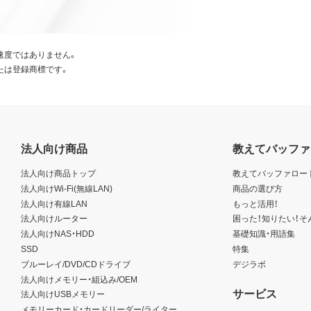
速度ではありません。
たは登録商標です。
法人向け商品
教えてバッファ
法人向け商品トップ
教えてバッファロー
法人向けWi-Fi(無線LAN)
商品の選び方
法人向け有線LAN
もっと活用！
法人向けルーター
困った！知りたい！そ
法人向けNAS・HDD
基礎知識・用語集
SSD
特集
ブルーレイ/DVD/CDドライブ
デジラボ
法人向けメモリー・組込み/OEM
サービス
法人向けUSBメモリー
メモリーカード・カードリーダー/ライター