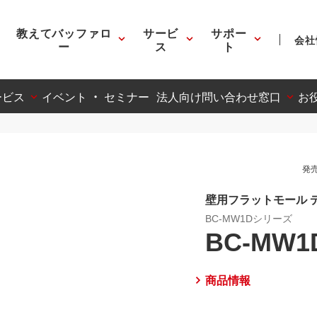
教えてバッファロ
サービ
サポー
会社
ー
ス
ト
ービス
イベント ・ セミナー
法人向け問い合わせ窓口
お
発売
壁用フラットモール 
BC-MW1Dシリーズ
BC-MW1
商品情報