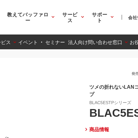
教えてバッファロ
サービ
サポー
会社
ー
ス
ト
ービス
イベント ・ セミナー
法人向け問い合わせ窓口
お
発売
ツメの折れないLANコ
プ
BLAC5ESTPシリーズ
BLAC5E
商品情報