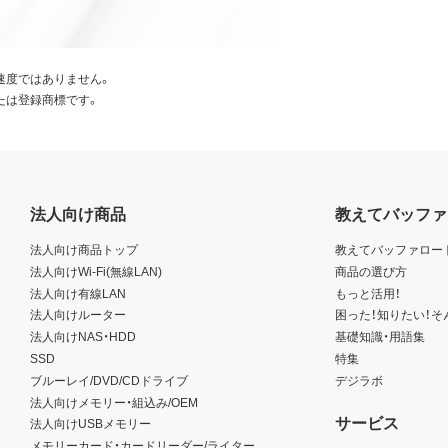
速度ではありません。
たは登録商標です。
法人向け商品
教えてバッファ
法人向け商品トップ
教えてバッファロー
法人向けWi-Fi(無線LAN)
商品の選び方
法人向け有線LAN
もっと活用！
法人向けルーター
困った！知りたい！そ
法人向けNAS・HDD
基礎知識・用語集
SSD
特集
ブルーレイ/DVD/CDドライブ
デジラボ
法人向けメモリー・組込み/OEM
サービス
法人向けUSBメモリー
メモリーカード・カードリーダー/ライター