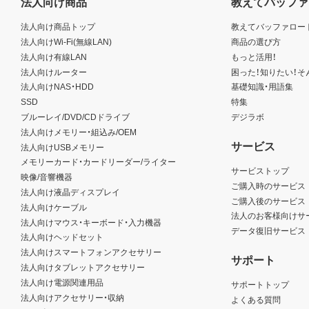
法人向け商品
教えてバッファ
法人向け商品トップ
教えてバッファロー
法人向けWi-Fi(無線LAN)
商品の選び方
法人向け有線LAN
もっと活用！
法人向けルーター
困った！知りたい！そ
法人向けNAS・HDD
基礎知識・用語集
SSD
特集
ブルーレイ/DVD/CDドライブ
デジラボ
法人向けメモリー・組込み/OEM
サービス
法人向けUSBメモリー
メモリーカード・カードリーダー/ライター
サービストップ
映像/音響機器
ご購入時のサービス
法人向け液晶ディスプレイ
ご購入後のサービス
法人向けケーブル
法人のお客様向けサ
法人向けマウス・キーボード・入力機器
データ復旧サービス
法人向けヘッドセット
法人向けスマートフォンアクセサリー
サポート
法人向けタブレットアクセサリー
法人向け電源関連用品
サポートトップ
法人向けアクセサリー・収納
よくある質問