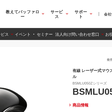
教えてバッファロ
サービ
サポー
会社
ー
ス
ト
ービス
イベント ・ セミナー
法人向け問い合わせ窓口
お
発売
有線 レーザー式マウ
ル
BSMLU050Zシリーズ
BSMLU0
商品情報