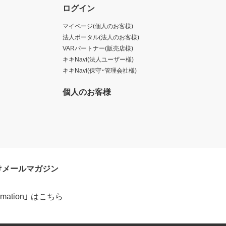
ログイン
マイページ(個人のお客様)
法人ポータル(法人のお客様)
VARパートナー(販売店様)
キキNavi(法人ユーザー様)
キキNavi(保守・管理会社様)
個人のお客様
けメールマガジン
formation」 はこちら