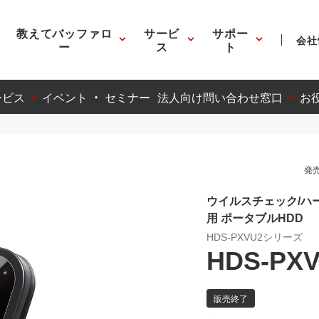
教えてバッファロ
サービ
サポー
会社
ー
ス
ト
ービス
イベント ・ セミナー
法人向け問い合わせ窓口
お
発売
ウイルスチェック/ハー
用 ポータブルHDD
HDS-PXVU2シリーズ
HDS-PXV