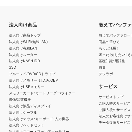
法人向け商品
教えてバッファ
法人向け商品トップ
教えてバッファロー
法人向けWi-Fi(無線LAN)
商品の選び方
法人向け有線LAN
もっと活用！
法人向けルーター
困った！知りたい！そ
法人向けNAS・HDD
基礎知識・用語集
SSD
特集
ブルーレイ/DVD/CDドライブ
デジラボ
法人向けメモリー・組込み/OEM
サービス
法人向けUSBメモリー
メモリーカード・カードリーダー/ライター
サービストップ
映像/音響機器
ご購入時のサービス
法人向け液晶ディスプレイ
ご購入後のサービス
法人向けケーブル
法人のお客様向けサ
法人向けマウス・キーボード・入力機器
データ復旧サービス
法人向けヘッドセット
法人向けスマートフォンアクセサリー