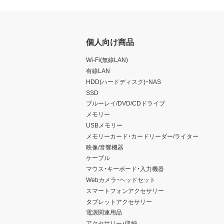
個人向け商品
Wi-Fi(無線LAN)
有線LAN
HDD(ハードディスク)・NAS
SSD
ブルーレイ/DVD/CDドライブ
メモリー
USBメモリー
メモリーカード・カードリーダー/ライター
映像/音響機器
ケーブル
マウス・キーボード・入力機器
Webカメラ・ヘッドセット
スマートフォンアクセサリー
タブレットアクセサリー
電源関連用品
アクセサリー・収納