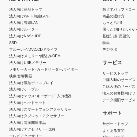
法人向け商品トップ
教えてバッファロー
法人向けWi-Fi(無線LAN)
商品の選び方
法人向け有線LAN
もっと活用！
法人向けルーター
困った！知りたい！そ
法人向けNAS・HDD
基礎知識・用語集
SSD
特集
ブルーレイ/DVD/CDドライブ
デジラボ
法人向けメモリー・組込み/OEM
サービス
法人向けUSBメモリー
メモリーカード・カードリーダー/ライター
サービストップ
映像/音響機器
ご購入時のサービス
法人向け液晶ディスプレイ
ご購入後のサービス
法人向けケーブル
法人のお客様向けサ
法人向けマウス・キーボード・入力機器
データ復旧サービス
法人向けヘッドセット
法人向けスマートフォンアクセサリー
サポート
法人向けタブレットアクセサリー
法人向け電源関連用品
サポートトップ
法人向けアクセサリー・収納
よくある質問
テレビアクセサリー
ダウンロード