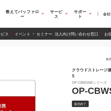
教えてバッファロ
サービ
サポー
会社
ー
ス
ト
ービス
イベント ・ セミナー
法人向け問い合わせ窓口
お
発売
クラウドストレージ連携 N
S
OP-CBWSNEシリーズ
OP-CBW