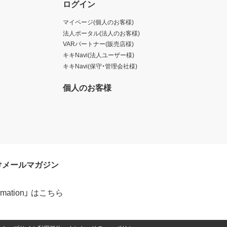
ログイン
マイページ(個人のお客様)
法人ポータル(法人のお客様)
VARパートナー(販売店様)
キキNavi(法人ユーザー様)
キキNavi(保守・管理会社様)
個人のお客様
けメールマガジン
formation」 はこちら