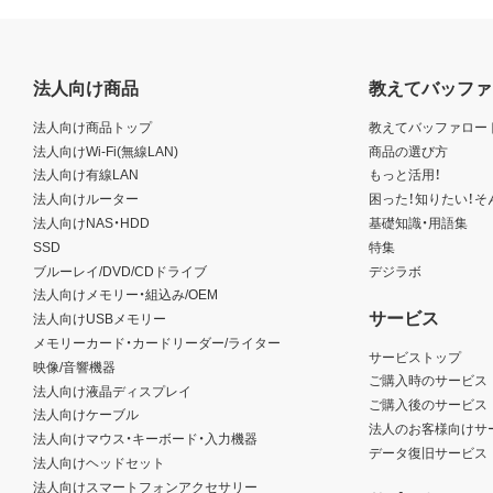
法人向け商品
教えてバッファ
法人向け商品トップ
教えてバッファロー
法人向けWi-Fi(無線LAN)
商品の選び方
法人向け有線LAN
もっと活用！
法人向けルーター
困った！知りたい！そ
法人向けNAS・HDD
基礎知識・用語集
SSD
特集
ブルーレイ/DVD/CDドライブ
デジラボ
法人向けメモリー・組込み/OEM
サービス
法人向けUSBメモリー
メモリーカード・カードリーダー/ライター
サービストップ
映像/音響機器
ご購入時のサービス
法人向け液晶ディスプレイ
ご購入後のサービス
法人向けケーブル
法人のお客様向けサ
法人向けマウス・キーボード・入力機器
データ復旧サービス
法人向けヘッドセット
法人向けスマートフォンアクセサリー