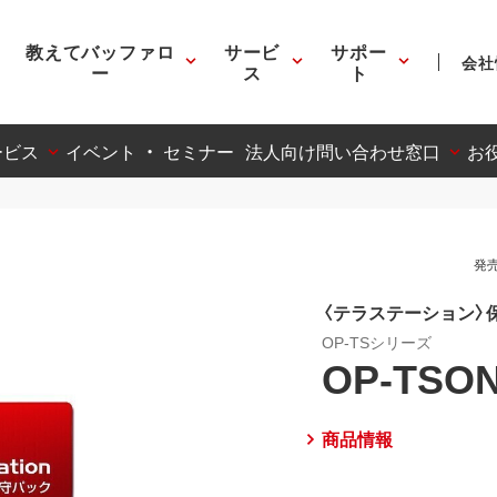
教えてバッファロ
サービ
サポー
会社
ー
ス
ト
ービス
イベント ・ セミナー
法人向け問い合わせ窓口
お
発売
〈テラステーション〉
OP-TSシリーズ
OP-TSON
商品情報