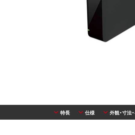
特長
仕様
外観・寸法