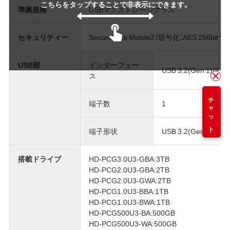
こちらをタップすることで非表示にできます。
準拠規格
USBマスストレージクラス
セキュリティー
SecureLock Mobile2（暗号化：AES 256b
USB部
インターフェー
USB 3.2(Gen 1)/3.1(G
ス
チャット
端子数
1
端子形状
USB 3.2(Gen 1)/3.1(
搭載ドライブ
HD-PCG3.0U3-GBA:3TB
HD-PCG2.0U3-GBA:2TB
HD-PCG2.0U3-GWA:2TB
HD-PCG1.0U3-BBA:1TB
HD-PCG1.0U3-BWA:1TB
HD-PCG500U3-BA:500GB
HD-PCG500U3-WA:500GB