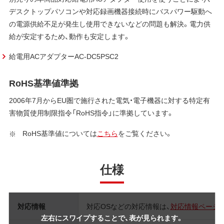
デスクトップパソコンや対応録画機器接続時にバスパワー駆動へ
の電源供給不足が発生し使用できないなどの問題も解決。電力供
給が安定するため、動作も安定します。
給電用ACアダプターAC-DC5PSC2
RoHS基準値準拠
2006年7月からEU圏で施行された電気・電子機器に対する特定有
害物質使用制限指令「RoHS指令」に準拠しています。
RoHS基準値については
こちら
をご覧ください。
仕様
対応情報
対応OSなどの対応情報は、
対応情報ページ
左右にスワイプすることで、表が見られます。