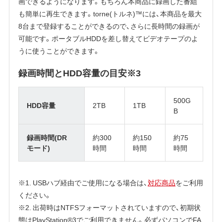
画できるようになります。もちろん本商品に録画した番組
も簡単に再生できます。torne(トルネ)™には、本商品を最大
8台まで登録することができるので、さらに長時間の録画が
可能です。ポータブルHDDを差し替えてビデオテープのよ
うに使うことができます。
録画時間とHDD容量の目安※3
500G
HDD容量
2TB
1TB
B
録画時間(DR
約300
約150
約75
モード)
時間
時間
時間
※1. USBハブ経由でご使用になる場合は、
対応商品
をご利用
ください。
※2. 出荷時はNTFSフォーマットされていますので、初期状
態はPlayStation®3でご利用できません。必ずパソコンでFA