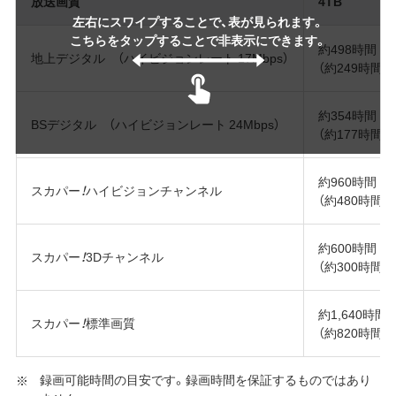
放送画質
4TB
左右にスワイプすることで、表が見られます。
こちらをタップすることで非表示にできます。
約498時間
地上デジタル （ハイビジョンレート 17Mbps）
（約249時間）
約354時間
BSデジタル （ハイビジョンレート 24Mbps）
（約177時間）
約960時間
スカパー
！
ハイビジョンチャンネル
（約480時間）
約600時間
スカパー
！
3Dチャンネル
（約300時間）
約1,640時間
スカパー
！
標準画質
（約820時間）
録画可能時間の目安です。録画時間を保証するものではあり