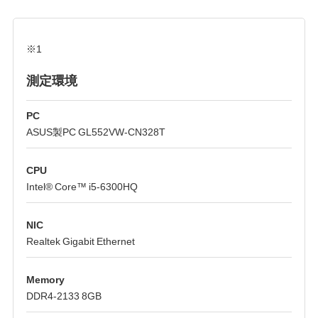
※1
測定環境
PC
ASUS製PC GL552VW-CN328T
CPU
Intel® Core™ i5-6300HQ
NIC
Realtek Gigabit Ethernet
Memory
DDR4-2133 8GB