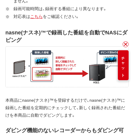
ません。
録画可能時間は、録画する番組により異なります。
対応表は
こちら
をご確認ください。
nasne(ナスネ)™で録画した番組を自動でNASにダ
ビング
チャット
本商品にnasne(ナスネ)™を登録するだけで、nasne(ナスネ)™に
録画した番組を定期的にチェックして、新しく録画された番組だ
けを本商品に自動でダビングします。
ダビング機能のないレコーダーからもダビング可