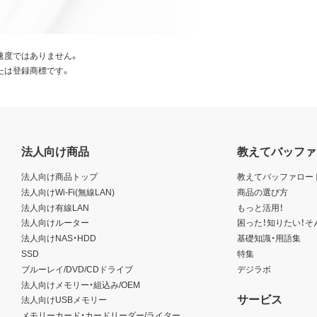
速度ではありません。
たは登録商標です。
法人向け商品
教えてバッファ
法人向け商品トップ
教えてバッファロー
法人向けWi-Fi(無線LAN)
商品の選び方
法人向け有線LAN
もっと活用！
法人向けルーター
困った！知りたい！そ
法人向けNAS・HDD
基礎知識・用語集
SSD
特集
ブルーレイ/DVD/CDドライブ
デジラボ
法人向けメモリー・組込み/OEM
サービス
法人向けUSBメモリー
メモリーカード・カードリーダー/ライター