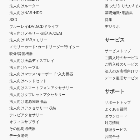
法人向けルーター
困った！知りたい！そ
法人向けNAS・HDD
基礎知識・用語集
SSD
特集
ブルーレイ/DVD/CDドライブ
デジラボ
法人向けメモリー・組込み/OEM
サービス
法人向けUSBメモリー
メモリーカード・カードリーダー/ライター
サービストップ
映像/音響機器
ご購入時のサービス
法人向け液晶ディスプレイ
ご購入後のサービス
法人向けケーブル
法人のお客様向けサ
法人向けマウス・キーボード・入力機器
データ復旧サービス
法人向けヘッドセット
法人向けスマートフォンアクセサリー
サポート
法人向けタブレットアクセサリー
法人向け電源関連用品
サポートトップ
法人向けアクセサリー・収納
よくある質問
テレビアクセサリー
ダウンロード
オフィスサプライ
対応情報
その他周辺機器
修理サービス
データ消去
お問合せ