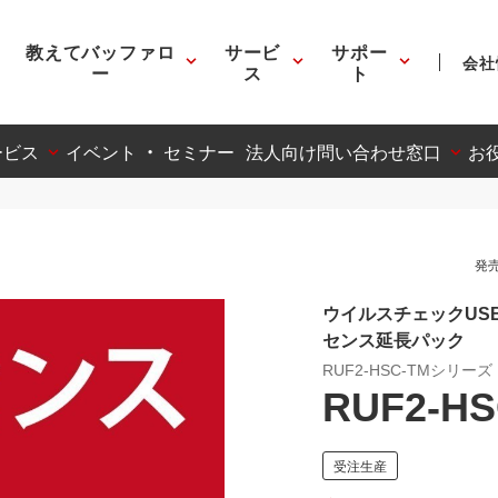
教えてバッファロ
サービ
サポー
会社
ー
ス
ト
ービス
イベント ・ セミナー
法人向け問い合わせ窓口
お
発売
ウイルスチェックUS
センス延長パック
RUF2-HSC-TMシリーズ
RUF2-HS