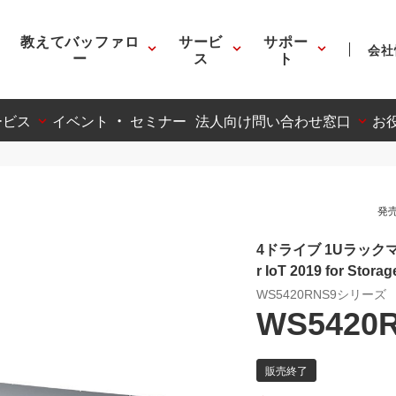
教えてバッファロ
サービ
サポー
会社
ー
ス
ト
ービス
イベント ・ セミナー
法人向け問い合わせ窓口
お
発売
4ドライブ 1Uラックマウント
r IoT 2019 for Stora
WS5420RNS9シリーズ
WS5420