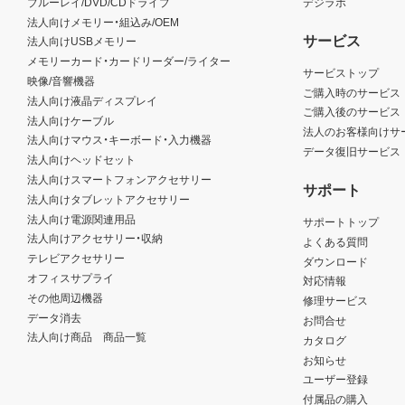
ブルーレイ/DVD/CDドライブ
デジラボ
法人向けメモリー・組込み/OEM
サービス
法人向けUSBメモリー
メモリーカード・カードリーダー/ライター
サービストップ
映像/音響機器
ご購入時のサービス
法人向け液晶ディスプレイ
ご購入後のサービス
法人向けケーブル
法人のお客様向けサ
法人向けマウス・キーボード・入力機器
データ復旧サービス
法人向けヘッドセット
法人向けスマートフォンアクセサリー
サポート
法人向けタブレットアクセサリー
法人向け電源関連用品
サポートトップ
法人向けアクセサリー・収納
よくある質問
テレビアクセサリー
ダウンロード
オフィスサプライ
対応情報
その他周辺機器
修理サービス
データ消去
お問合せ
法人向け商品 商品一覧
カタログ
お知らせ
ユーザー登録
付属品の購入