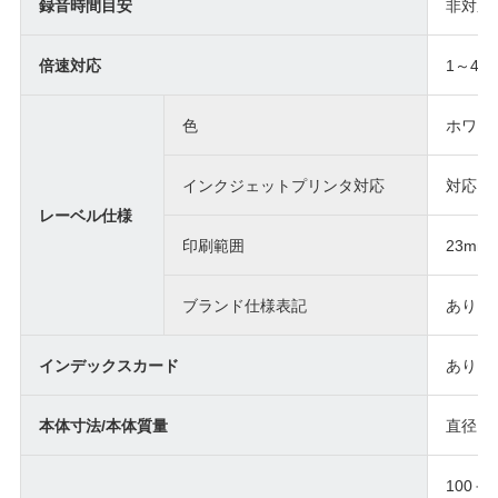
録音時間目安
非対応
倍速対応
1～48
色
ホワイ
インクジェットプリンタ対応
対応
レーベル仕様
印刷範囲
23mm 
ブランド仕様表記
あり
インデックスカード
あり（
本体寸法/本体質量
直径120
100＋