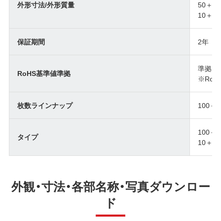
外形寸法/外形質量
50＋5
10＋2
保証期間
2年
準拠
RoHS基準値準拠
※Ro
枚数ラインナップ
100＋
100＋
タイプ
10＋2
外観・寸法・各部名称・写真ダウンロー
ド