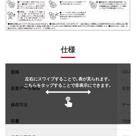
仕様
規格
CD-R
左右にスワイプすることで、表が見られます。
こちらをタップすることで非表示にできます。
音楽データ保存
非対応
保存方法
データ
容量
700MB