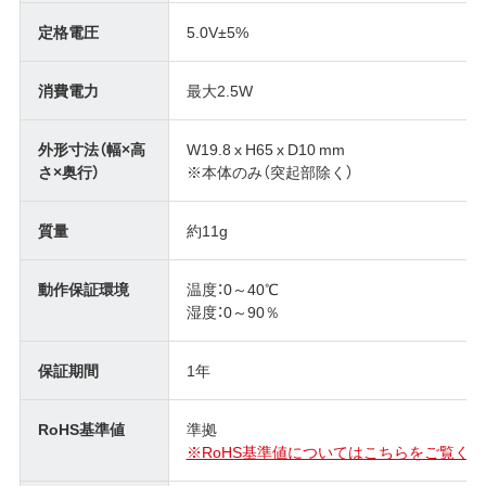
定格電圧
5.0V±5%
消費電力
最大2.5W
外形寸法（幅×高
W19.8 x H65 x D10 mm
さ×奥行）
※本体のみ（突起部除く）
質量
約11g
動作保証環境
温度：0～40℃
湿度：0～90％
保証期間
1年
RoHS基準値
準拠
※RoHS基準値についてはこちらをご覧くだ