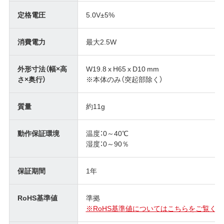
定格電圧
5.0V±5%
消費電力
最大2.5W
外形寸法（幅×高
W19.8 x H65 x D10 mm
さ×奥行）
※本体のみ（突起部除く）
質量
約11g
動作保証環境
温度：0～40℃
湿度：0～90％
保証期間
1年
RoHS基準値
準拠
※RoHS基準値についてはこちらをご覧くだ