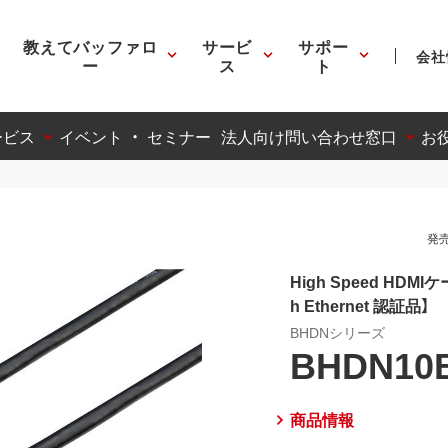
教えてバッファロ
サービ
サポー
会社
ー
ス
ト
ービス
イベント ・ セミナー
法人向け問い合わせ窓口
お
発売
High Speed HDM
h Ethernet 認証品】
BHDNシリーズ
BHDN10
商品情報