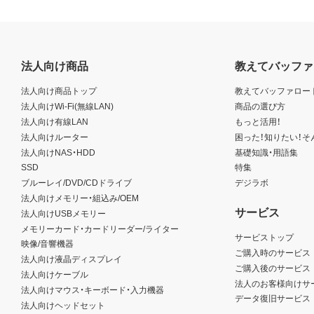
法人向け商品
教えてバッファ
法人向け商品トップ
教えてバッファロー
法人向けWi-Fi(無線LAN)
商品の選び方
法人向け有線LAN
もっと活用！
法人向けルーター
困った！知りたい！そ
法人向けNAS・HDD
基礎知識・用語集
SSD
特集
ブルーレイ/DVD/CDドライブ
デジラボ
法人向けメモリー・組込み/OEM
サービス
法人向けUSBメモリー
メモリーカード・カードリーダー/ライター
サービストップ
映像/音響機器
ご購入時のサービス
法人向け液晶ディスプレイ
ご購入後のサービス
法人向けケーブル
法人のお客様向けサ
法人向けマウス・キーボード・入力機器
データ復旧サービス
法人向けヘッドセット