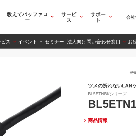
教えてバッファロ
サービ
サポー
会社
ー
ス
ト
ービス
イベント ・ セミナー
法人向け問い合わせ窓口
お
発売
ツメの折れないLANケ
BL5ETNBKシリーズ
BL5ETN
商品情報