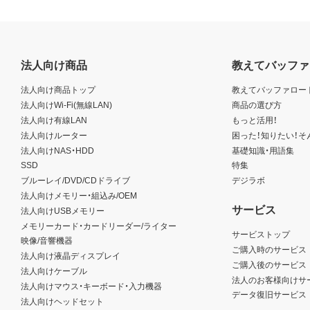
法人向け商品
教えてバッファ
法人向け商品トップ
教えてバッファロー
法人向けWi-Fi(無線LAN)
商品の選び方
法人向け有線LAN
もっと活用！
法人向けルーター
困った！知りたい！そ
法人向けNAS・HDD
基礎知識・用語集
SSD
特集
ブルーレイ/DVD/CDドライブ
デジラボ
法人向けメモリー・組込み/OEM
サービス
法人向けUSBメモリー
メモリーカード・カードリーダー/ライター
サービストップ
映像/音響機器
ご購入時のサービス
法人向け液晶ディスプレイ
ご購入後のサービス
法人向けケーブル
法人のお客様向けサ
法人向けマウス・キーボード・入力機器
データ復旧サービス
法人向けヘッドセット