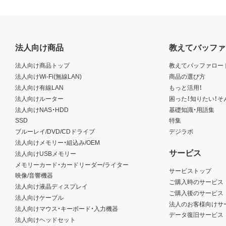
法人向け商品
教えてバッファ
法人向け商品トップ
教えてバッファロー
法人向けWi-Fi(無線LAN)
商品の選び方
法人向け有線LAN
もっと活用！
法人向けルーター
困った！知りたい！そ
法人向けNAS・HDD
基礎知識・用語集
SSD
特集
ブルーレイ/DVD/CDドライブ
デジラボ
法人向けメモリー・組込み/OEM
サービス
法人向けUSBメモリー
メモリーカード・カードリーダー/ライター
サービストップ
映像/音響機器
ご購入時のサービス
法人向け液晶ディスプレイ
ご購入後のサービス
法人向けケーブル
法人のお客様向けサ
法人向けマウス・キーボード・入力機器
データ復旧サービス
法人向けヘッドセット