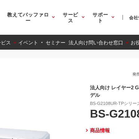
教えてバッファロ
サービ
サポー
会社
ー
ス
ト
ービス
イベント ・ セミナー
法人向け問い合わせ窓口
お
発売
法人向け レイヤー2 
デル
BS-G2108UR-TPシリー
BS-G210
商品情報