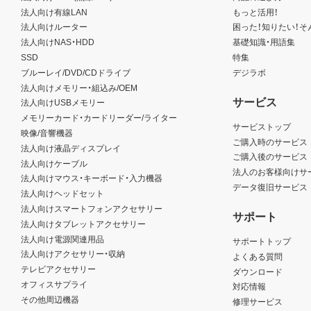
法人向け有線LAN
もっと活用！
法人向けルーター
困った！知りたい！そ
法人向けNAS・HDD
基礎知識・用語集
SSD
特集
ブルーレイ/DVD/CDドライブ
デジラボ
法人向けメモリー・組込み/OEM
サービス
法人向けUSBメモリー
メモリーカード・カードリーダー/ライター
サービストップ
映像/音響機器
ご購入時のサービス
法人向け液晶ディスプレイ
ご購入後のサービス
法人向けケーブル
法人のお客様向けサ
法人向けマウス・キーボード・入力機器
データ復旧サービス
法人向けヘッドセット
法人向けスマートフォンアクセサリー
サポート
法人向けタブレットアクセサリー
法人向け電源関連用品
サポートトップ
法人向けアクセサリー・収納
よくある質問
テレビアクセサリー
ダウンロード
オフィスサプライ
対応情報
その他周辺機器
修理サービス