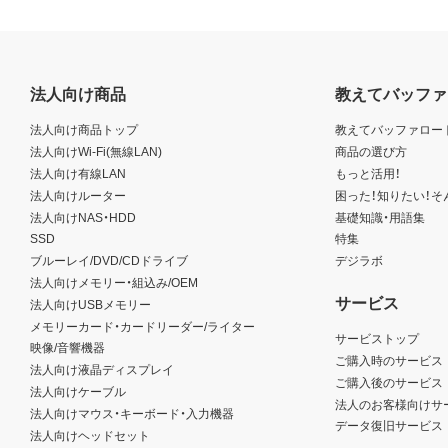
法人向け商品
教えてバッファ
法人向け商品トップ
教えてバッファロー
法人向けWi-Fi(無線LAN)
商品の選び方
法人向け有線LAN
もっと活用！
法人向けルーター
困った！知りたい！そ
法人向けNAS・HDD
基礎知識・用語集
SSD
特集
ブルーレイ/DVD/CDドライブ
デジラボ
法人向けメモリー・組込み/OEM
サービス
法人向けUSBメモリー
メモリーカード・カードリーダー/ライター
サービストップ
映像/音響機器
ご購入時のサービス
法人向け液晶ディスプレイ
ご購入後のサービス
法人向けケーブル
法人のお客様向けサ
法人向けマウス・キーボード・入力機器
データ復旧サービス
法人向けヘッドセット