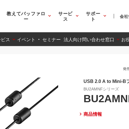
教えてバッファロ
サービ
サポー
会社
ー
ス
ト
ービス
イベント ・ セミナー
法人向け問い合わせ窓口
お
発売
USB 2.0 A to M
BU2AMNFシリーズ
BU2AMN
商品情報