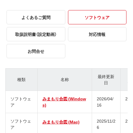
よくあるご質問
ソフトウェア
取扱説明書（設定動画）
対応情報
お問合せ
最終更新
種類
名称
日
ジ
ソフトウェ
みまもり合図 (Window
2026/04/
2.0
ア
s)
16
ソフトウェ
2025/11/2
2.0
みまもり合図 (Mac)
ア
6