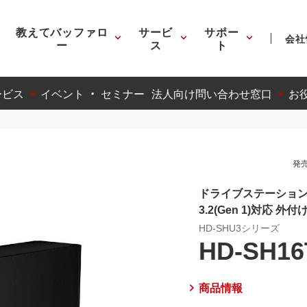
教えてバッファロ
サービ
サポー
会社
ー
ス
ト
ービス
イベント ・ セミナー
法人向け問い合わせ窓口
お
発売
ドライブステーション
3.2(Gen 1)対応 
HD-SHU3シリーズ
HD-SH16
商品情報