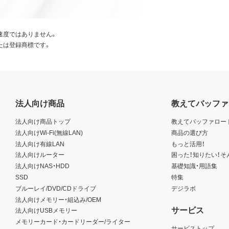
速度ではありません。
たは登録商標です。
法人向け商品
教えてバッファ
法人向け商品トップ
教えてバッファロー
法人向けWi-Fi(無線LAN)
商品の選び方
法人向け有線LAN
もっと活用！
法人向けルーター
困った！知りたい！そ
法人向けNAS・HDD
基礎知識・用語集
SSD
特集
ブルーレイ/DVD/CDドライブ
デジラボ
法人向けメモリー・組込み/OEM
サービス
法人向けUSBメモリー
メモリーカード・カードリーダー/ライター
サービストップ