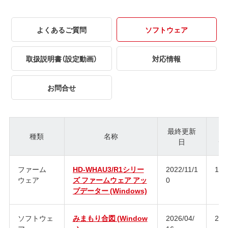
よくあるご質問
ソフトウェア
取扱説明書（設定動画）
対応情報
お問合せ
最終更新
種類
名称
日
ジ
ファーム
HD-WHAU3/R1シリー
2022/11/1
1.0
ウェア
ズ ファームウェア アッ
0
プデーター (Windows)
ソフトウェ
みまもり合図 (Window
2026/04/
2.0