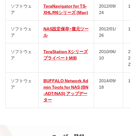
ソフトウェ
TeraNavigator for TS-
2012/09/
1.2
ア
XHL/R6シリーズ (Mac)
24
ソフトウェ
NAS設定保存・復元ツー
2012/01/
1.6
ア
ル
26
ソフトウェ
TeraStation Xシリーズ
2010/06/
201
ア
プライベートMIB
10
260
Z
ソフトウェ
BUFFALO Network Ad
2014/09/
1.3.
ア
min Tools for NAS (BN
18
-ADT/NAS) アップデー
ター