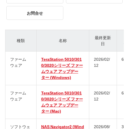
お問合せ
最終更新
種類
名称
日
ジ
ファーム
TeraStation 5010/301
2026/02/
6.0
ウェア
0/3020シリーズ ファー
12
ムウェア アップデー
ター (Windows)
ファーム
TeraStation 5010/301
2026/02/
6.0
ウェア
0/3020シリーズ ファー
12
ムウェア アップデー
ター (Mac)
ソフトウェ
NAS Navigator2 (Wind
2026/08/
3.1